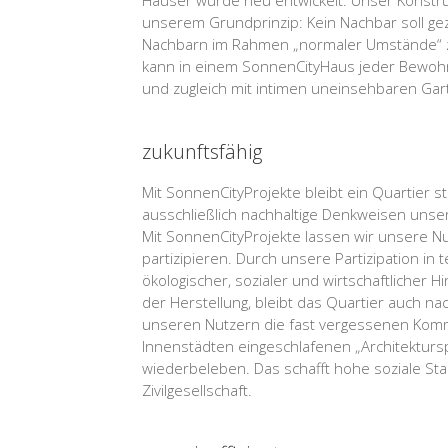
Häuser wurde neu entwickelt: Unser Konstruk
unserem Grundprinzip: Kein Nachbar soll 
Nachbarn im Rahmen „normaler Umstände“ z
kann in einem SonnenCityHaus jeder Bewohn
und zugleich mit intimen uneinsehbaren Ga
zukunftsfähig
Mit SonnenCityProjekte bleibt ein Quartier st
ausschließlich nachhaltige Denkweisen unse
Mit SonnenCityProjekte lassen wir unsere 
partizipieren. Durch unsere Partizipation in t
ökologischer, sozialer und wirtschaftlicher 
der Herstellung, bleibt das Quartier auch nach
unseren Nutzern die fast vergessenen Kom
Innenstädten eingeschlafenen „Architekturs
wiederbeleben. Das schafft hohe soziale Stab
Zivilgesellschaft.