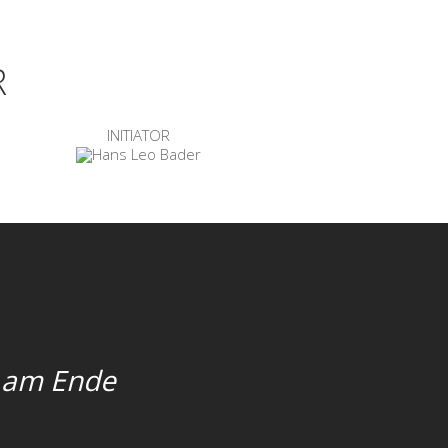
R
HANS LEO BADER
OUNDER - CEO
INITIATOR
k am Ende