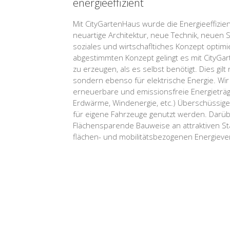
energieeffizient
Mit CityGartenHaus wurde die Energieeffizi
neuartige Architektur, neue Technik, neuen
soziales und wirtschafltiches Konzept optimie
abgestimmten Konzept gelingt es mit CityGa
zu erzeugen, als es selbst benötigt. Dies gil
sondern ebenso für elektrische Energie. Wir 
erneuerbare und emissionsfreie Energieträge
Erdwärme, Windenergie, etc.) Überschüssige
für eigene Fahrzeuge genutzt werden. Darüb
Flächensparende Bauweise an attraktiven Sta
flächen- und mobilitätsbezogenen Energieve