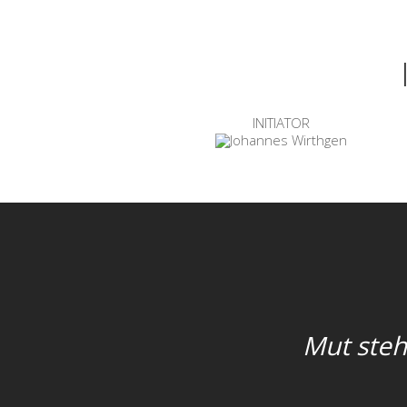
JOHANNES WIRTHGEN
FOUNDER - CEO
INITIATOR
Mut steh