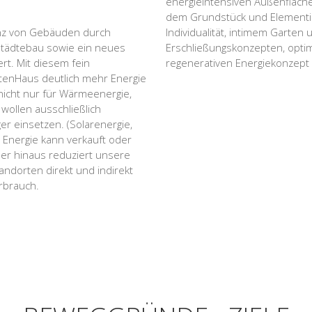
energieintensiven Außenfläche
dem Grundstück und Elementier
enz von Gebäuden durch
Individualität, intimem Garten
 Städtebau sowie ein neues
Erschließungskonzepten, optim
rt. Mit diesem fein
regenerativen Energiekonzept 
rtenHaus deutlich mehr Energie
t nicht nur für Wärmeenergie,
wollen ausschließlich
r einsetzen. (Solarenergie,
 Energie kann verkauft oder
er hinaus reduziert unsere
ndorten direkt und indirekt
rbrauch.