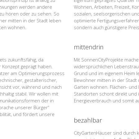
tionsprinzip ist analog zu
Eigentum geprägtes Quartier m
gezwungen werden andere
Wohnen, Arbeiten, Freizeit, Ko
u hören oder zu sehen. So
sozialen, seelsorgerischen un
er mitten in der Stadt leben
optimierte Fertigungsverfahren
rten wohnen.
sondern auch günstigere Preis
mittendrin
ets zukunftsfähig, da
Mit SonnenCityProjekte machen
r Konzept geprägt haben.
widersprüchlichen Lebenstraum
Nutzer am Optimierungsprozess
Grund und im eigenem Heim le
echnischer, gestalterischer,
Bewohner mitten in der Stadt 
Hinsicht vor, während und nach
Garten wohnen. Flächen- und 
haltig stabil. Wir wollen mit
Standorten schont direkt und 
munikationsformen der in
Energieverbrauch und somit a
prache unserer Bürger“
ilität, und fördert unsere
bezahlbar
CityGartenHäuser sind durch 