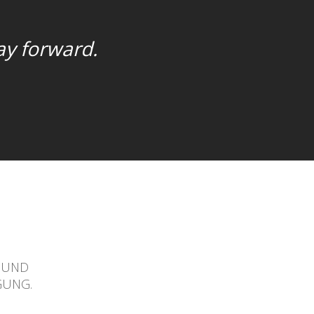
way forward.
N UND
GUNG.