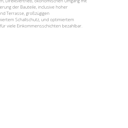
n, Direktvertrieb, ökonomischen Umgang mit
ung der Bauteile, inclusive hoher
 und Terrasse, großzügigen
iertem Schallschutz, und optimiertem
für viele Einkommensschichten bezahlbar.