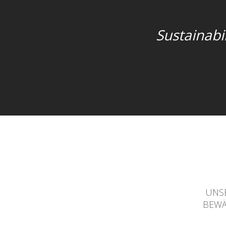
Sustainabil
UNSE
BEWÄ