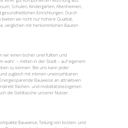
it einer gut komponierten Mischung aus
nsum, Schulen, Kindergärten, Altenheimen,
d gesundheitlichen Einrichtungen. Durch
 bieten wir nicht nur höhere Qualität,
e, verglichen mit herkömmlichen Bauten
 wir einen bisher unerfüllten und
 wahr: – mitten in der Stadt – auf eigenem
ben zu können. Bei uns kann jeder
und zugleich mit intimen uneinsehbaren
Energiesparende Bauweise an attraktiven
indirekt flächen- und mobilitätsbezogenen
uch die Geldtasche unserer Nutzer.
kompakte Bauweise, Teilung von kosten- und